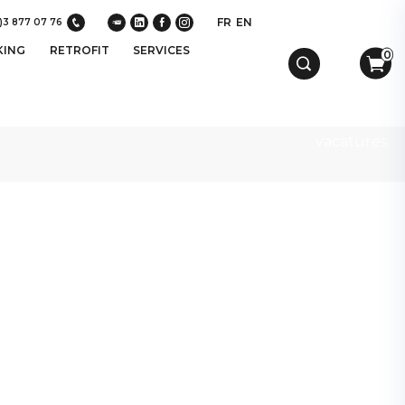
FR
EN
)3 877 07 76
KING
RETROFIT
SERVICES
0
vacatures