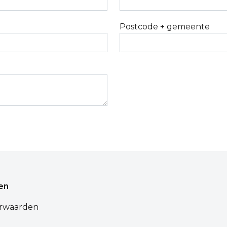
Postcode + gemeente
en
rwaarden
d