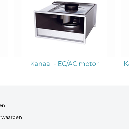
Kanaal - EC/AC motor
K
en
rwaarden
d