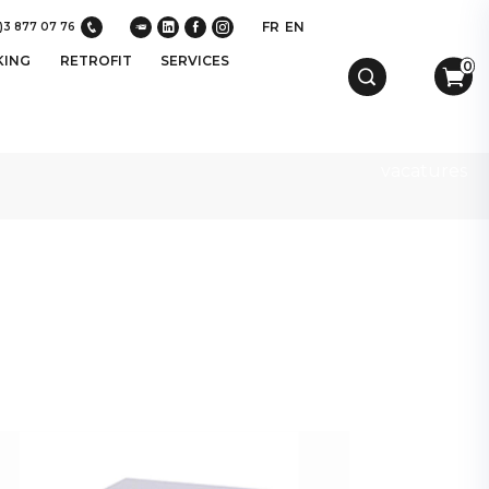
FR
EN
)3 877 07 76
KING
RETROFIT
SERVICES
0
vacatures