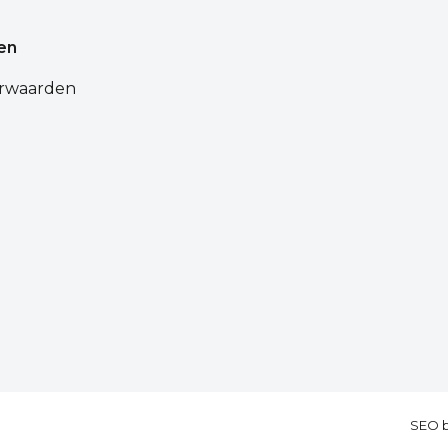
en
rwaarden
d
SEO 