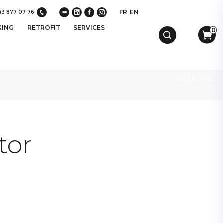
FR
EN
)3 877 07 76
KING
RETROFIT
SERVICES
0
vacatures
tor